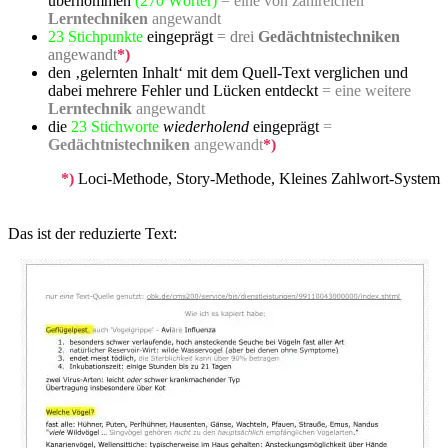
übernommen
(270 Wörter)
= eine von zahlreichen
Lerntechniken
angewandt
23 Stichpunkte
eingeprägt
= drei
Gedächtnistechniken
angewandt
*)
den ‚gelernten Inhalt‘ mit dem Quell-Text verglichen und
dabei mehrere Fehler und Lücken entdeckt
= eine weitere
Lerntechnik
angewandt
die
23
Stichworte
wiederholend
eingeprägt
=
Gedächtnistechniken
angewandt
*)
*)
Loci-Methode, Story-Methode, Kleines Zahlwort-System
Das ist der reduzierte Text: