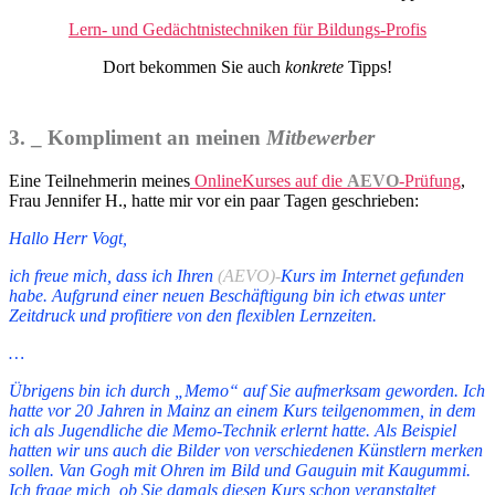
Lern- und Gedächtnistechniken für Bildungs-Profis
Dort bekommen Sie auch
konkrete
Tipps!
3. _
Kompliment
an meinen
Mitbewerber
Eine Teilnehmerin meines
OnlineKurses auf die
AEVO
-Prüfung
,
Frau Jennifer H.,
hatte mir vor ein paar Tagen geschrieben:
Hallo Herr Vogt,
ich freue mich, dass ich Ihren
(AEVO)-
Kurs im Internet gefunden
habe. Aufgrund einer neuen Beschäftigung bin ich etwas unter
Zeitdruck und profitiere von den flexiblen Lernzeiten.
…
Übrigens bin ich durch „Memo“ auf Sie aufmerksam geworden. Ich
hatte vor 20 Jahren in Mainz an einem Kurs teilgenommen, in dem
ich als Jugendliche die Memo-Technik erlernt hatte. Als Beispiel
hatten wir uns auch die Bilder von verschiedenen Künstlern merken
sollen. Van Gogh mit Ohren im Bild und Gauguin mit Kaugummi.
Ich frage mich, ob Sie damals diesen Kurs schon veranstaltet