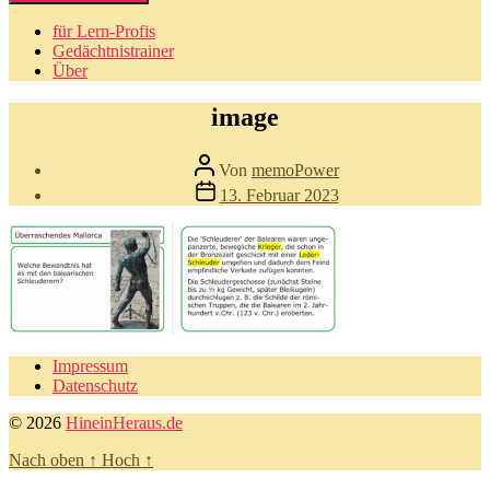
für Lern-Profis
Gedächtnistrainer
Über
image
Beitragsautor
Von
memoPower
Beitragsdatum
13. Februar 2023
Impressum
Datenschutz
© 2026
HineinHeraus.de
Nach oben
↑
Hoch
↑