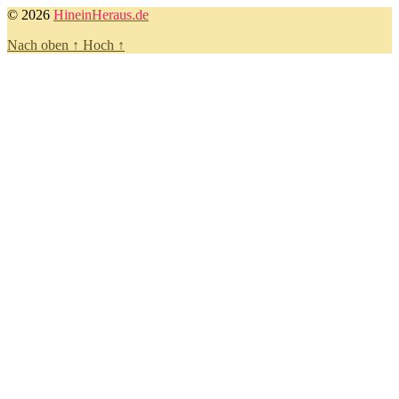
© 2026
HineinHeraus.de
Nach oben
↑
Hoch
↑