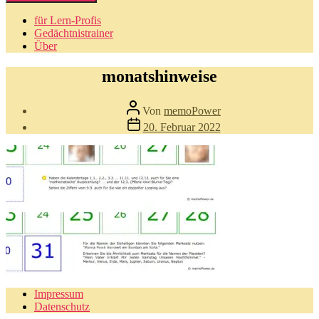
für Lern-Profis
Gedächtnistrainer
Über
monatshinweise
Beitragsautor
Von
memoPower
Beitragsdatum
20. Februar 2022
Impressum
Datenschutz