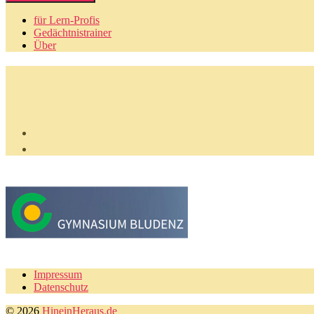
für Lern-Profis
Gedächtnistrainer
Über
Impressum
Datenschutz
© 2026
HineinHeraus.de