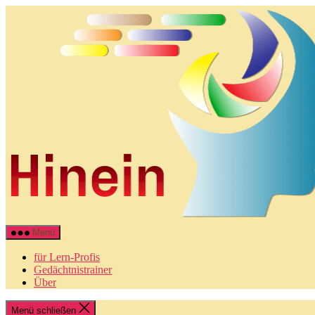
Direkt
zum
Inhalt
wechseln
Menü
für Lern-Profis
Gedächtnistrainer
Über
Menü schließen