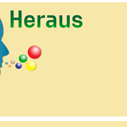
HineinHeraus.de