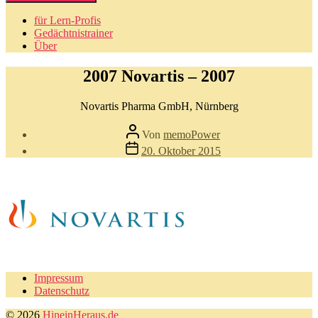
für Lern-Profis
Gedächtnistrainer
Über
2007 Novartis – 2007
Novartis Pharma GmbH, Nürnberg
Beitragsautor
Von
memoPower
Beitragsdatum
20. Oktober 2015
Impressum
Datenschutz
© 2026
HineinHeraus.de