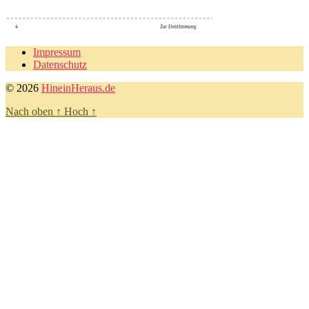
Impressum
Datenschutz
© 2026
HineinHeraus.de
Nach oben
↑
Hoch
↑