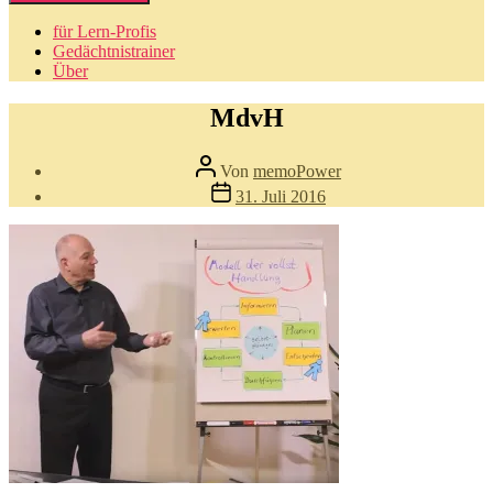
für Lern-Profis
Gedächtnistrainer
Über
MdvH
Beitragsautor
Von
memoPower
Beitragsdatum
31. Juli 2016