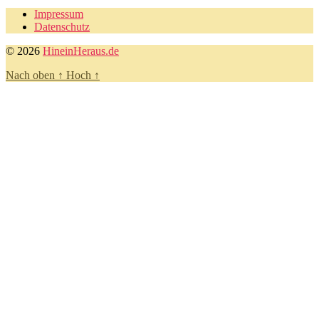
Impressum
Datenschutz
© 2026
HineinHeraus.de
Nach oben
↑
Hoch
↑