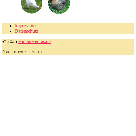
Impressum
Datenschutz
© 2026
HineinHeraus.de
Nach oben
↑
Hoch
↑