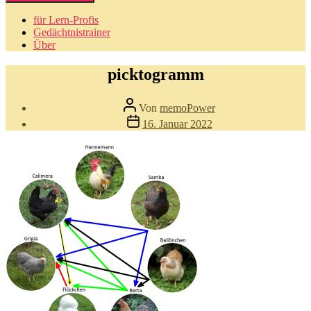
für Lern-Profis
Gedächtnistrainer
Über
picktogramm
Beitragsautor
Von
memoPower
Beitragsdatum
16. Januar 2022