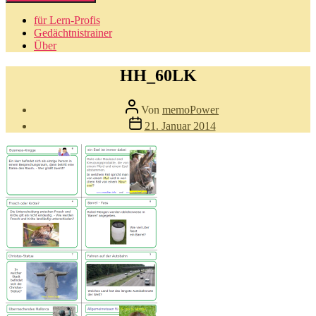
für Lern-Profis
Gedächtnistrainer
Über
HH_60LK
Beitragsautor
Von
memoPower
Beitragsdatum
21. Januar 2014