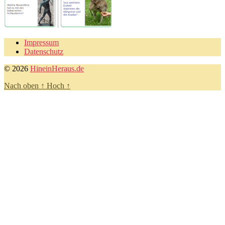
Impressum
Datenschutz
© 2026
HineinHeraus.de
Nach oben
↑
Hoch
↑