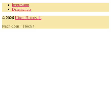
Impressum
Datenschutz
© 2026
HineinHeraus.de
Nach oben
↑
Hoch
↑