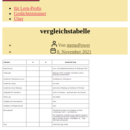
für Lern-Profis
Gedächtnistrainer
Über
vergleichstabelle
Beitragsautor
Von
memoPower
Beitragsdatum
8. November 2021