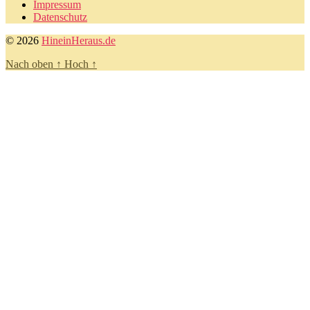
Impressum
Datenschutz
© 2026
HineinHeraus.de
Nach oben
↑
Hoch
↑