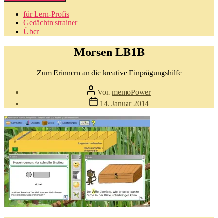
für Lern-Profis
Gedächtnistrainer
Über
Morsen LB1B
Zum Erinnern an die kreative Einprägungshilfe
Beitragsautor
Von
memoPower
Beitragsdatum
14. Januar 2014