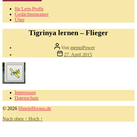
für Lern-Profis
Gedächtnistrainer
Über
Tigrinya lernen – Flieger
Beitragsautor
Von
memoPower
Beitragsdatum
27. April 2015
Impressum
Datenschutz
© 2026
HineinHeraus.de
Nach oben
↑
Hoch
↑