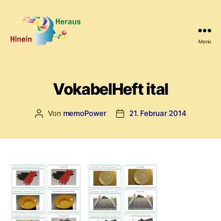
Menü
HineinHeraus.de
VokabelHeft ital
Von
memoPower
21. Februar 2014
Beitragsautor
Beitragsdatum