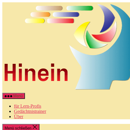
Direkt
zum
Inhalt
wechseln
Menü
für Lern-Profis
Gedächtnistrainer
Über
Menü schließen