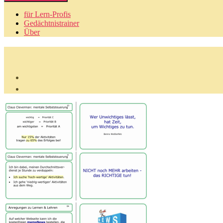
für Lern-Profis
Gedächtnistrainer
Über