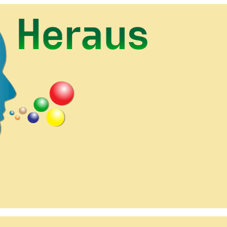
HineinHeraus.de